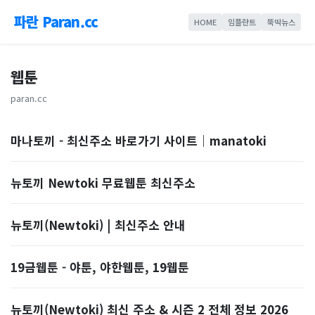
파란 Paran.cc
HOME
임플란트
뚝딱뉴스
웹툰
paran.cc
마나토끼 - 최신주소 바로가기 사이트｜manatoki
뉴토끼 Newtoki 무료웹툰 최신주소
뉴토끼(Newtoki) | 최신주소 안내
19금웹툰 - 야툰, 야한웹툰, 19웹툰
뉴토끼(Newtoki) 최신 주소 & 시즌 2 전체 정보 2026