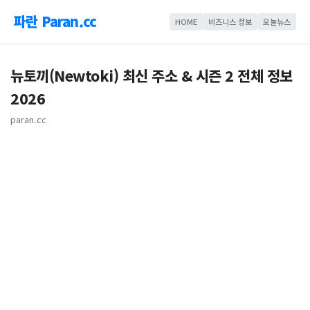
파란 Paran.cc
HOME
비즈니스 정보
오늘뉴스
뉴토끼(Newtoki) 최신 주소 & 시즌 2 전체 정보
2026
paran.cc