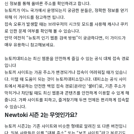
신 정보를 통해 올바른 주소를 확인하려고 합니다.
뉴토끼가 어느 국가에서 운영되는지 궁금한 분들은, 정확한 정보를 얻기
위해 이 가이드를 참고하면 됩니다.
접속 오류가 발생할 때는 브라우저의 시크릿 모드를 사용해 캐시나 쿠키
로 인한 문제 여부를 확인해 볼 수 있습니다.
만약 여전히 “뉴토끼 인기 웹툰 검색 방법”이 궁금하다면, 이 가이드가
매우 유용하니 참고해보세요.
뉴토끼대피소는 최신 웹툰을 안전하게 즐길 수 있는 공식 대체 접속 경로
입니다
뉴토끼 사이트는 가끔 주소가 변경되거나 접속이 어려워질 때가 있습니
다. 이럴 때 도움이 되는 것이 뉴토끼대피소입니다. 대피소는 공식 사이
트에서 제공하는 안전한 백업 접속 경로(온라인 ‘쉘터’)로, 기존 주소가
막히거나 차단될 때도 최신 웹툰과 콘텐츠를 안전하게 이용할 수 있게 해
줍니다. 가짜 사이트를 피하고, 즐겨찾기해 두면 언제든 편리하게 접속할
수 있습니다.
Newtoki 시즌 2는 무엇인가요?
뉴토끼 시즌2는 기존 사이트와 비슷한 형태로 알려진 또 다른 버전입니
다. 일부 사람들은 이를 “대체 주소” 또는 “보조 사이트”라고 부르기도