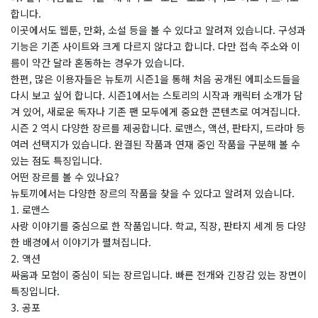
합니다.
이곳에서도 웹툰, 만화, 소설 등을 볼 수 있다고 알려져 있습니다. 구성과
기능은 기존 사이트와 크게 다르지 않다고 합니다. 다만 접속 주소와 이
름이 약간 달라 혼동하는 경우가 있습니다.
한편, 많은 이용자들은 뉴토끼 시즌1을 통해 처음 공개된 에피소드들을
다시 보고 싶어 합니다. 시즌1에서는 스토리의 시작과 캐릭터 소개가 담
겨 있어, 새로운 독자나 기존 팬 모두에게 중요한 콘텐츠로 여겨집니다.
시즌 2 역시 다양한 장르를 제공합니다. 로맨스, 액션, 판타지, 드라마 등
여러 선택지가 있습니다. 완결된 작품과 연재 중인 작품을 구분해 볼 수
있는 점도 특징입니다.
어떤 장르를 볼 수 있나요?
뉴토끼에서는 다양한 장르의 작품을 찾을 수 있다고 알려져 있습니다.
1. 로맨스
사랑 이야기를 중심으로 한 작품입니다. 학교, 직장, 판타지 세계 등 다양
한 배경에서 이야기가 펼쳐집니다.
2. 액션
싸움과 모험이 중심이 되는 장르입니다. 빠른 전개와 긴장감 있는 장면이
특징입니다.
3. 공포