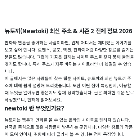
뉴토끼(Newtoki) 최신 주소 & 시즌 2 전체 정보 2026
만화와 웹툰을 좋아하는 사람이라면, 언제 어디서든 재미있는 이야기를
보고 싶어 합니다. 로맨스, 공포, 액션, 판타지처럼 다양한 장르를 즐기는
분들도 많습니다. 그런데 가끔은 원하는 사이트 주소를 찾지 못해 불편을
겪기도 합니다. 특히 주소가 자주 바뀌는 사이트라면 더 헷갈릴 수 있습
니다.
이 글에서는 많은 사람들이 찾는 웹툰 사이트, 뉴토끼와 최신 뉴토끼 주
소에 대해 쉽게 설명해 드리겠습니다. 또한 어떤 점이 특징인지, 이용할
때 무엇을 알아두면 좋은지도 함께 정리했습니다. 글은 최대한 쉬운 말로
작성했으니, 편하게 읽어보세요.
newtoki 란 무엇인가요?
뉴토끼는 웹툰과 만화를 볼 수 있는 온라인 사이트로 알려져 있습니다.
한국을 중심으로 많은 사람들이 방문하는 곳입니다. 다양한 장르의 작품
이 모여 있어서, 취향에 따라 골라서 볼 수 있다는 점이 특징입니다.