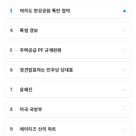
3
여의도 한강공원 폭탄 협박
▲
4
폭염 경보
―
5
주택공급 PF 규제완화
―
6
정견발표하는 민주당 당대표
―
7
윤혜진
―
8
미국 국방부
―
9
에이티즈 산의 하트
―