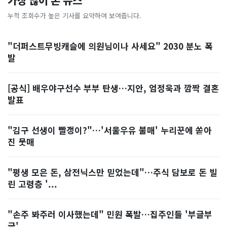
가장 많이 본 뉴스
누적 조회수가 높은 기사를 요약하여 보여줍니다.
"더퍼스트무빙캐슬에 의원님이나 사세요" 2030 분노 폭
발
[공식] 배우야구선수 부부 탄생…지안, 엄정욱과 깜짝 결혼
발표
"김구 선생이 빨갱이?"…'서울우유 불매' 누리꾼에 쏟아
진 뭇매
"평생 모은 돈, 삼전닉스만 믿었는데"…주식 담보로 돈 빌
린 고령층 '...
"손주 봐주러 이사했는데" 민원 폭발…집주인들 '부글부
글'