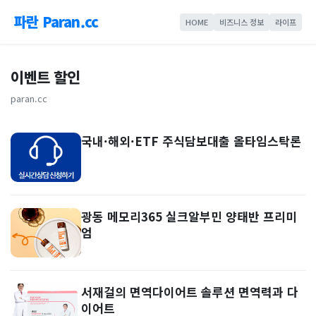
파란 Paran.cc
HOME
비즈니스 정보
라이프
이벤트 할인
paran.cc
국내·해외·ETF 주식담보대출 올타임스탁론
광동 메모리365 실크알부민 양태반 프리미
엄
서재걸의 면역다이어트 솔루션 면역력과 다
이어트