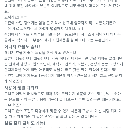
대 위에 공간 차지하는 부분도 상대적으로 너무 좋아서 마음에 드는 거 같아
요.
요렇게요! ㅎㅎ
기존에 쓰던 정수기는 엄청 큰 거라서 싱크대 앞쪽까지 툭~ 나왔었거든요.
근데 새로 교체하니까 이렇게 널널하지 뭐에요. ㅎㅎ
주방에서 일하는 사람들은 이런 부분이 중요한데, 사이즈가 넉넉하니까 너무
좋아요. 역시나 이 부분도 제가 가전제품을 살 때마다 보는 부분인데요.
에너지 효율도 중요!
에너지 효율이 좋은 모델을 항상 찾고 있거든요.
효율이 1등급이다, 2등급이다. 제품 하나만 따져본다면 별로 차이는 없겠지만
집 안에서 냉장고, 전자레인지, 세탁기, 건조기, 오븐기, 청정기 등등 다양하게
전자제품을 쓰게 되면 아무래도 효율이 좋은 것을 써야 절약이 된다는 점!!!
당연히 코웨이 제품도 1등급이기 때문에 역시~ 믿음을 의심치 않고 신청을 하
게 되었죠~!
사용이 정말 쉬워요
그리고 이렇게 터치형으로 되어 있는 모델이기 때문에 온수, 정수, 냉수 원하
는 온도를 먼저 누른 다음에 가운데 물 나오는 버튼만 눌러주면 되는 거예요.
너무 쉽죠? ^^
그리고 온수 조절도 다양하게 맞출 수 있기 때문에 그냥 차 마실 때랑 커피 마
실 때랑 이래저래 저 같은 경우는 잘 쓰고 있는 거 같습니당~
셀프 필터 교체도 가능!