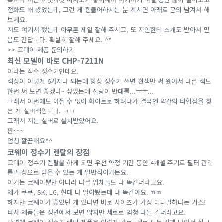
전화도 해 봤었는데, 그런 게 힘들어하시는 분 계시면 아래로 문의 남겨서 해
보세요.
저도 여기서 했는데 아무튼 제일 잘해 주시고, 또 지인한테 소개도 받아서 믿
음도 간답니다. 확실히 잘해 주세요. ^^
>> 코웨이 제품 문의하기
최신 모델이 바로 CHP-7211N
이라는 직수 정수기인데요.
색상이 이렇게 6가지나 되는데 항상 정수기 쓰면 흰색만 써 왔어서 다른 색도
한번 써 보면 좋겠다~ 싶었는데 신랑이 반대를...ㅠㅠ...
그래서 이번에도 어쩔 수 없이 화이트로 하려다가 결국엔 약간의 타협점을 찾
은 게 실버색입니다. ㅋㅋ
그래서 저는 실버로 설치받았어요.
짠~~~
엄청 깔끔해요^^
코웨이 정수기 렌탈의 장점
코웨이 정수기 렌탈을 하게 되면 우선 약정 기간 동안 4개월 주기로 필터 관리
를 무상으로 받을 수 있는 게 일반적이거든요.
이거는 코웨이뿐만 아니라 다른 업체들도 다 똑같더라고요.
제가 쿠쿠, SK, LG, 현대 다 알아봤는데 다 똑같아요. ㅎㅎ
하지만 코웨이가 좋았던 게 있다면 바로 사이즈가 가장 미니멀하다는 거죠!
타사 제품들은 정면에서 보면 얇지만 세로로 엄청 다들 길더라고요.
반면에 코웨이 정수기 렌탈 제품은 이렇게 가로, 세로 모두 작게 나와서 싱크