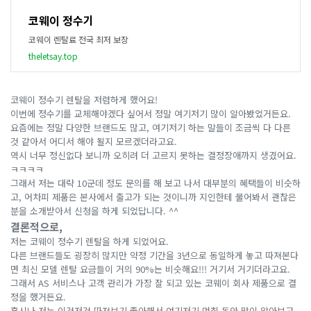
코웨이 정수기
코웨이 렌탈료 전국 최저 보장
theletsay.top
코웨이 정수기 렌탈을 저렴하게 했어요!
이번에 정수기를 교체해야겠다 싶어서 정말 여기저기 많이 알아봤었거든요.
요즘에는 정말 다양한 브랜드도 많고, 여기저기 하는 말들이 조금씩 다 다른
것 같아서 어디서 해야 될지 모르겠더라고요.
역시 너무 정신없다 보니까 오히려 더 고르지 못하는 결정장애까지 생겼어요.
ㅋㅋㅋㅋ
그래서 저는 대략 10군데 정도 문의를 해 보고 나서 대부분의 혜택들이 비슷하
고, 어차피 제품은 본사에서 출고가 되는 것이니까 지인한테 물어봐서 괜찮은
분을 소개받아서 신청을 하게 되었답니다. ^^
결론적으로,
저는 코웨이 정수기 렌탈을 하게 되었어요.
다른 브랜드들도 굉장히 많지만 약정 기간을 3년으로 동일하게 놓고 따져본다
면 최신 모델 렌탈 요금들이 거의 90%는 비슷해요!!! 거기서 거기더라고요.
그래서 AS 서비스나 고객 관리가 가장 잘 되고 있는 코웨이 회사 제품으로 결
정을 했거든요.
혹시나 저는 이것저것 따져보기 좋아해서 여기저기 며칠 동안 많이 알아보고