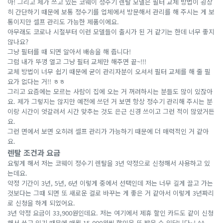
아! 그리고 제가 쓰고 있는 코웨이 정수기 렌탈 모델은 필터 교체 방법이 굉장
히 간단하기 때문에 보통 정수기를 업체에서 방문해서 관리를 해 주시는 게 보
통이지만 셀프 관리도 가능한 제품이에요.
아무래도 코로나 시절부터 이런 모델들이 출시가 된 거 같기는 한데 너무 좋지
않나요?
그냥 필터를 때 되면 알아서 배송을 해 줍니다!
그럼 내가 뚜껑 열고 그냥 필터 교체만 해주면 끝~!!!
교체 방법이 너무 쉽기 때문에 굳이 관리자분이 오셔서 필터 교체를 해 줄 필
요가 없다는 거!! ㅎㅎ
그리고 요즘에는 모르는 사람이 집에 오는 거 꺼려하시는 분들도 많이 있잖아
요. 제가 그렇지는 않지만 예전에 쓰던 거 보면 항상 정수기 관리해 주시는 분
이랑 시간이 엇갈려서 시간 맞추는 것도 은근 신경 쓰이고 그런 적이 많았거든
요.
그런 면에서 보면 오히려 셀프 관리가 가능하기 때문에 더 매력적인 거 같아
요.
렌탈 조건과 요금
요렇게 해서 저는 코웨이 정수기 렌탈을 3년 약정으로 신청해서 사용하고 있
는데요.
약정 기간이 3년, 5년, 6년 이렇게 중에서 선택인데 저는 너무 길게 끌고 가는
것보다는 그때 되면 또 새로운 걸로 바꾸는 게 좋은 거 같아서 이렇게 3년짜리
로 신청을 하게 되었어요.
3년 약정 요금이 33,900원인데요. 저는 여기에서 제휴 할인 카드도 같이 신청
해서 쓰고 있기 때문에 매월 15,000원씩 할인을 또 받을 수 있답니다~! ^^