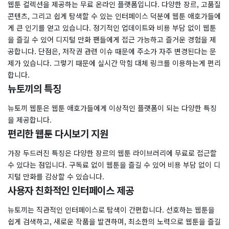
웹툰 컬렉션을 제공하는 무료 온라인 플랫폼입니다. 다양한 장르, 고품질
콘텐츠, 그리고 쉽게 탐색할 수 있는 인터페이스 덕분에 웹툰 애호가들에
게 큰 인기를 얻고 있습니다. 정기적인 업데이트와 비용 부담 없이 웹툰
을 즐길 수 있어 디지털 만화 팬들에게 접근 가능하고 즐거운 경험을 제
공합니다. 단점은, 저작권 관련 이슈 때문에 주소가 자주 변경된다는 문
제가 있습니다. 그렇기 때문에 실시간 막힘 대체 링크를 이용하는게 편리
합니다.
뉴토끼의 특징
뉴토끼 웹툰은 웹툰 애호가들에게 이상적인 플랫폼이 되는 다양한 특징
을 제공합니다.
편리한 웹툰 다시보기 지원
가장 두드러진 특징은 다양한 장르의 웹툰 라이브러리에 무료로 접근할
수 있다는 점입니다. 구독료 없이 웹툰을 즐길 수 있어 비용 부담 없이 디
지털 만화를 감상할 수 있습니다.
사용자 친화적인 인터페이스 제공
뉴토끼는 직관적인 인터페이스로 탐색이 간편합니다. 선호하는 웹툰을
쉽게 검색하고, 새로운 작품을 발견하며, 최소한의 노력으로 웹툰을 즐길