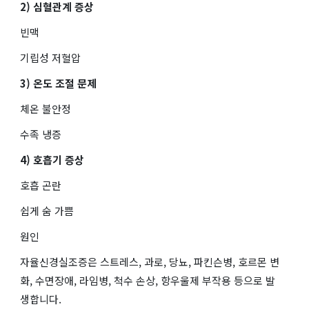
2) 심혈관계 증상
빈맥
기립성 저혈압
3) 온도 조절 문제
체온 불안정
수족 냉증
4) 호흡기 증상
호흡 곤란
쉽게 숨 가쁨
원인
자율신경실조증은 스트레스, 과로, 당뇨, 파킨슨병, 호르몬 변
화, 수면장애, 라임병, 척수 손상, 항우울제 부작용 등으로 발
생합니다.