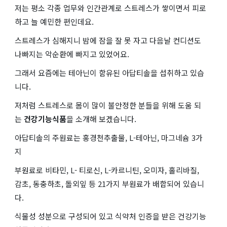
저는 평소 각종 업무와 인간관계로 스트레스가 쌓이면서 피로
하고 늘 예민한 편인데요.
스트레스가 심해지니 밤에 잠을 잘 못 자고 다음날 컨디션도
나빠지는 악순환에 빠지고 있었어요.
그래서 요즘에는 테아닌이 함유된 아답티솔을 섭취하고 있습
니다.
저처럼 스트레스로 몸이 많이 불안정한 분들을 위해 도움 되
는
건강기능식품
을 소개해 보겠습니다.
아답티솔의 주원료는 홍경천추출물, L-테아닌, 마그네슘 3가
지
부원료로 비타민, L- 티로신, L-카르니틴, 오미자, 홀리바질,
감초, 동충하초, 돌외잎 등 21가지 부원료가 배합되어 있습니
다.
식물성 성분으로 구성되어 있고 식약처 인증을 받은 건강기능