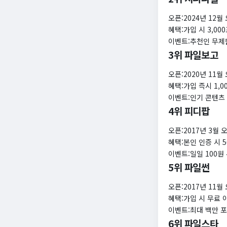
오픈:2024년 12월
혜택:가입 시 3,00
이벤트:추천인 무제
3위 파일보고
오픈:2020년 11월
혜택:가입 즉시 1,
이벤트:인기 콘텐츠 
4위 피디팝
오픈:2017년 3월 
혜택:본인 인증 시 
이벤트:일일 100원
5위 파일썬
오픈:2017년 11월
혜택:가입 시 무료 
이벤트:최대 백만 
6위 파일스타