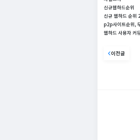
신규웹하드순위
신규 웹하드 순위 
p2p사이트순위, 무
웹하드 사용자 커뮤
이전글