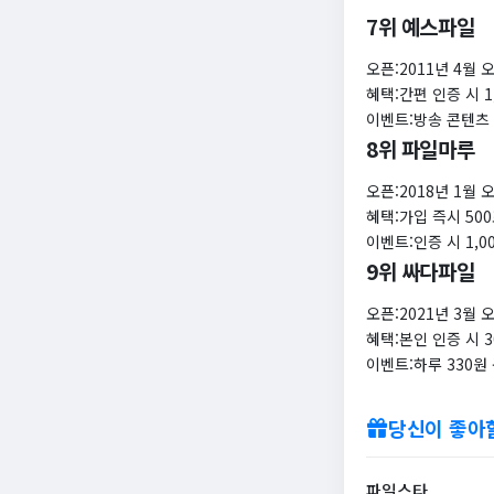
7위 예스파일
오픈:2011년 4월 
혜택:간편 인증 시 1
이벤트:방송 콘텐츠 
8위 파일마루
오픈:2018년 1월 
혜택:가입 즉시 50
이벤트:인증 시 1,0
9위 싸다파일
오픈:2021년 3월 
혜택:본인 인증 시 
이벤트:하루 330원
당신이 좋아
파일스타