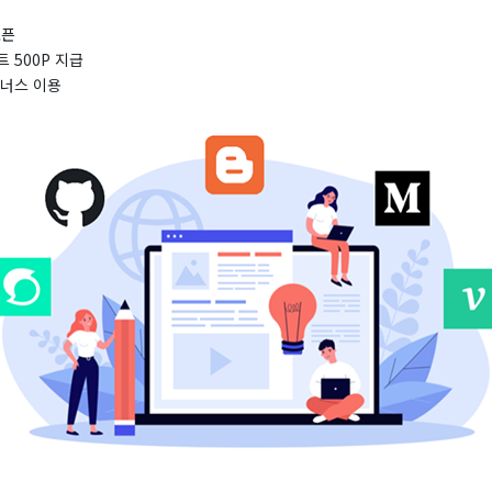
오픈
 500P 지급
보너스 이용