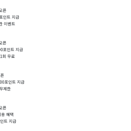
 오픈
0포인트 지급
한 이벤트
 오픈
000포인트 지급
1회 무료
오픈
500포인트 지급
 무제한
 오픈
이용 혜택
포인트 지급