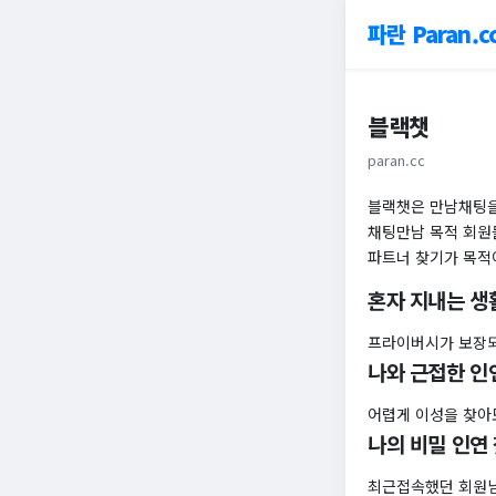
파란 Paran.c
블랙챗
paran.cc
블랙챗은 만남채팅을
채팅만남 목적 회원
파트너 찾기가 목적
혼자 지내는 생
프라이버시가 보장되
나와 근접한 인
어렵게 이성을 찾아
나의 비밀 인연
최근접속했던 회원님