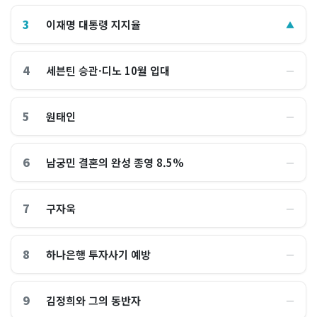
3
이재명 대통령 지지율
▲
4
세븐틴 승관·디노 10월 입대
―
5
원태인
―
6
남궁민 결혼의 완성 종영 8.5%
―
7
구자욱
―
8
하나은행 투자사기 예방
―
9
김정희와 그의 동반자
―