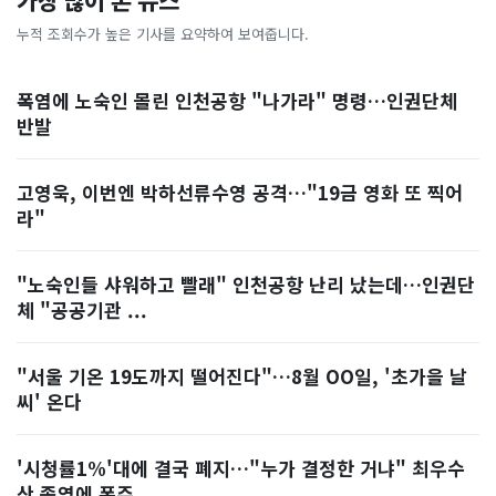
가장 많이 본 뉴스
누적 조회수가 높은 기사를 요약하여 보여줍니다.
폭염에 노숙인 몰린 인천공항 "나가라" 명령…인권단체
반발
고영욱, 이번엔 박하선류수영 공격…"19금 영화 또 찍어
라"
"노숙인들 샤워하고 빨래" 인천공항 난리 났는데…인권단
체 "공공기관 ...
"서울 기온 19도까지 떨어진다"…8월 OO일, '초가을 날
씨' 온다
'시청률1%'대에 결국 폐지…"누가 결정한 거냐" 최우수
산 종영에 폭주