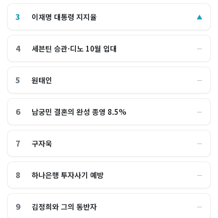
3
이재명 대통령 지지율
▲
4
세븐틴 승관·디노 10월 입대
―
5
원태인
―
6
남궁민 결혼의 완성 종영 8.5%
―
7
구자욱
―
8
하나은행 투자사기 예방
―
9
김정희와 그의 동반자
―