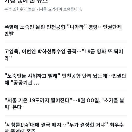
가장 많이 본 뉴스
누적 조회수가 높은 기사를 요약하여 보여줍니다.
폭염에 노숙인 몰린 인천공항 "나가라" 명령…인권단체
반발
고영욱, 이번엔 박하선류수영 공격…"19금 영화 또 찍어
라"
"노숙인들 샤워하고 빨래" 인천공항 난리 났는데…인권단
체 "공공기관 ...
"서울 기온 19도까지 떨어진다"…8월 OO일, '초가을 날
씨' 온다
'시청률1%'대에 결국 폐지…"누가 결정한 거냐" 최우수
산 종영에 폭주