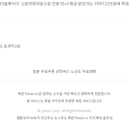
A3블록이다. 신혼희망타운으로 전용 55㎡ 평균 분양가는 3억9722만원에 책정
약 2년뒤인 202...
고, 효과적으로
탑툰 무료쿠폰
공항버스 노선도
무료영화
파란 Paran.cc은 원하는 소식을 가장 빠르고 정확하게 전달합니다.
본 서비스는 포털 사이트와 무관한 독립 서비스입니다.
© paran Corp. All Rights Reserved.
웹툰모아
뉴토끼 최신주소
뉴스주소
파란 Paran.cc
미즈케어 솔루션