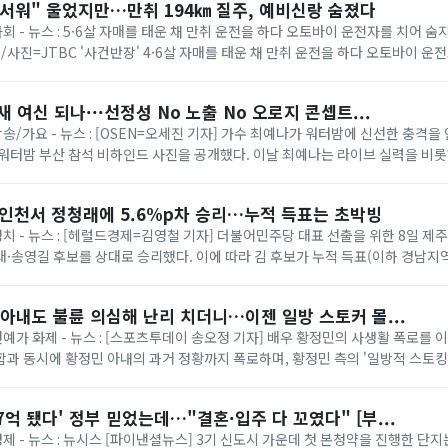
무서워" 울었지만…만취 194㎞ 질주, 예비신랑 숨졌다
사회 - 뉴스 : 5·6살 자매를 태운 채 만취 운전을 하다 오토바이 운전자를 치어 숨
/사진=JTBC '사건반장' 4·6살 자매를 태운 채 만취 운전을 하다 오토바이 운
 선고됐다. ...
 여신 되나···선정성 No 노출 No 오로지 콘셉트...
방송/가요 - 뉴스 : [OSEN=오세진 기자] 가수 최예나가 워터밤에 신선한 충격
워터밤 부산 참석 비하인드 사진을 공개했다. 이날 최예나는 라이브 실력을 비롯
었다.더욱 눈에 띄는 건 워터밤...
·인천서 정청래에 5.6%p차 승리…누적 득표는 초박빙
 정치 - 뉴스 : [헤럴드경제=김영철 기자] 더불어민주당 대표 선출을 위한 8일 
·송영길 후보를 상대로 승리했다. 이에 따라 김 후보가 누적 득표(이하 경남지역
위를 탈환했으나 정 후보와...
아내도 불륜 의심해 난리 치더니…이젠 일방 스토커 몰...
 연예가 화제 - 뉴스 : [스포츠투데이 송오정 기자] 배우 황정민의 사생활 폭로를 
과 동시에 황정민 아내의 과거 정황까지 폭로하며, 황정민 측의 '일방적 스토킹
 7일 자신의 SNS를 통해 "황...
 7억 됐다' 정부 믿었는데…"결혼·입주 다 꼬였다" [부...
경제 - 뉴스 : 뉴시스 [파이낸셜뉴스] 3기 신도시 가운데 첫 본청약을 진행한 단지는