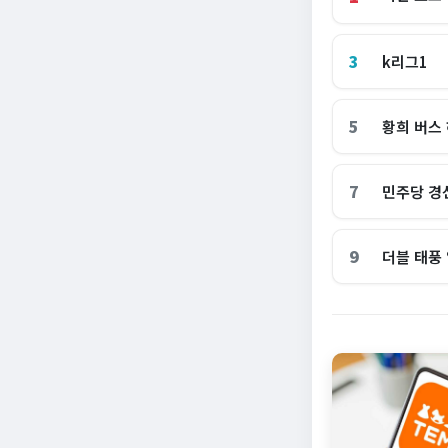
3
k리그1
5
황희 버스
7
민주당 경
9
더블 태풍