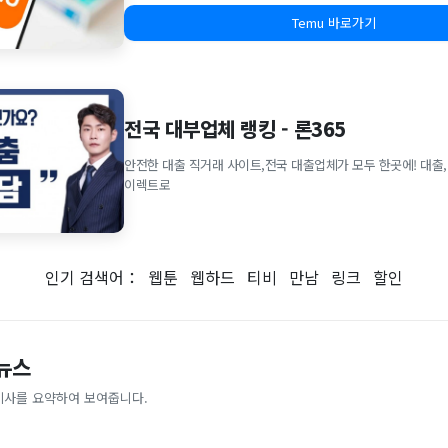
Temu 바로가기
전국 대부업체 랭킹 - 론365
안전한 대출 직거래 사이트,전국 대출업체가 모두 한곳에! 대출,
이렉트로
인기 검색어：
웹툰
웹하드
티비
만남
링크
할인
 뉴스
기사를 요약하여 보여줍니다.