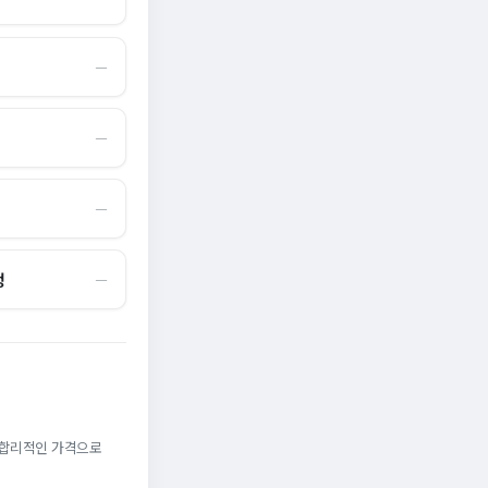
―
―
―
정
―
. 합리적인 가격으로