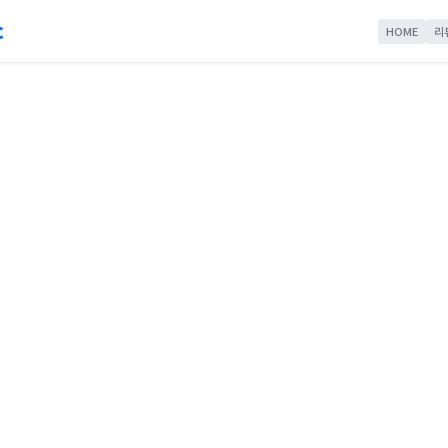
c
HOME
리