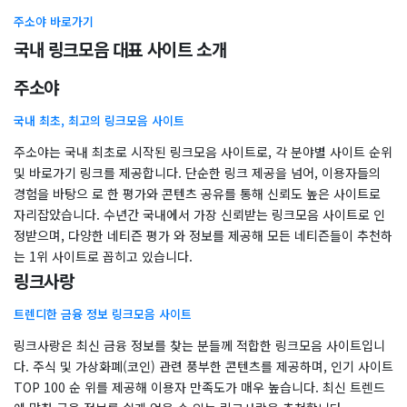
주소야 바로가기
국내 링크모음 대표 사이트 소개
주소야
국내 최초, 최고의 링크모음 사이트
주소야는 국내 최초로 시작된 링크모음 사이트로, 각 분야별 사이트 순위
및 바로가기 링크를 제공합니다. 단순한 링크 제공을 넘어, 이용자들의
경험을 바탕으 로 한 평가와 콘텐츠 공유를 통해 신뢰도 높은 사이트로
자리잡았습니다. 수년간 국내에서 가장 신뢰받는 링크모음 사이트로 인
정받으며, 다양한 네티즌 평가 와 정보를 제공해 모든 네티즌들이 추천하
는 1위 사이트로 꼽히고 있습니다.
링크사랑
트렌디한 금융 정보 링크모음 사이트
링크사랑은 최신 금융 정보를 찾는 분들께 적합한 링크모음 사이트입니
다. 주식 및 가상화폐(코인) 관련 풍부한 콘텐츠를 제공하며, 인기 사이트
TOP 100 순 위를 제공해 이용자 만족도가 매우 높습니다. 최신 트렌드