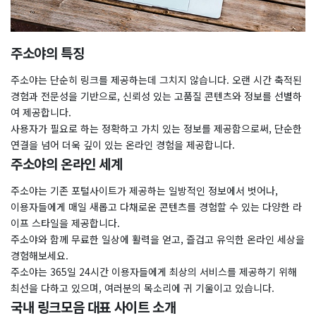
주소야의 특징
주소야는 단순히 링크를 제공하는데 그치지 않습니다. 오랜 시간 축적된
경험과 전문성을 기반으로, 신뢰성 있는 고품질 콘텐츠와 정보를 선별하
여 제공합니다.
사용자가 필요로 하는 정확하고 가치 있는 정보를 제공함으로써, 단순한
연결을 넘어 더욱 깊이 있는 온라인 경험을 제공합니다.
주소야의 온라인 세계
주소야는 기존 포털사이트가 제공하는 일방적인 정보에서 벗어나,
이용자들에게 매일 새롭고 다채로운 콘텐츠를 경험할 수 있는 다양한 라
이프 스타일을 제공합니다.
주소야와 함께 무료한 일상에 활력을 얻고, 즐겁고 유익한 온라인 세상을
경험해보세요.
주소야는 365일 24시간 이용자들에게 최상의 서비스를 제공하기 위해
최선을 다하고 있으며, 여러분의 목소리에 귀 기울이고 있습니다.
국내 링크모음 대표 사이트 소개